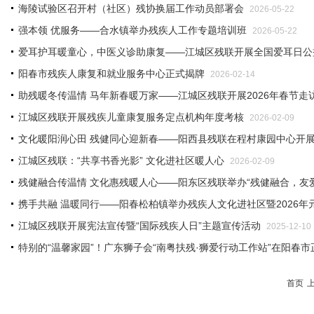
海陵试验区召开村（社区）残协换届工作动员部署会
2026-05-22
强本领 优服务——合水镇举办残疾人工作专题培训班
2026-05-22
爱耳护耳暖童心，中医义诊助康复——江城区残联开展全国爱耳日公
阳春市残疾人康复和就业服务中心正式揭牌
2026-02-14
助残暖冬传温情 马年新春暖万家——江城区残联开展2026年春节走
江城区残联开展残疾儿童康复服务定点机构年度考核
2026-02-09
文化暖阳润心田 残健同心迎新春——阳西县残联在程村康园中心开展
江城区残联：“共享书香光影” 文化进社区暖人心
2026-02-09
残健融合传温情 文化惠残暖人心——阳东区残联举办“残健融合，友
携手共融 温暖同行——阳春松柏镇举办残疾人文化进社区暨2026年
江城区残联开展宪法宣传暨“国际残疾人日”主题宣传活动
2025-12-10
特别的“温馨家园”！广东狮子会“南粤扶残·狮爱行动工作站”在阳春
首页