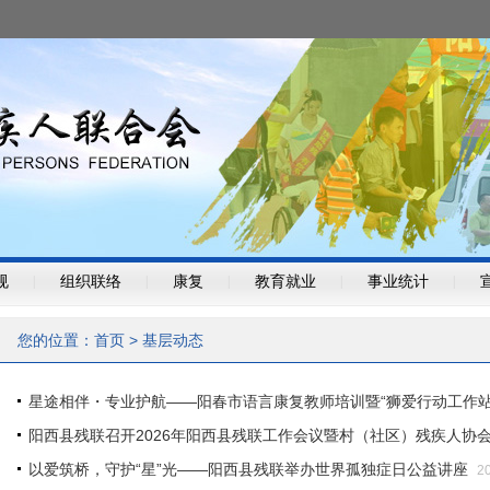
规
|
组织联络
|
康复
|
教育就业
|
事业统计
|
您的位置：
首页
>
基层动态
星途相伴・专业护航——阳春市语言康复教师培训暨“狮爱行动工作站
阳西县残联召开2026年阳西县残联工作会议暨村（社区）残疾人协
以爱筑桥，守护“星”光——阳西县残联举办世界孤独症日公益讲座
2