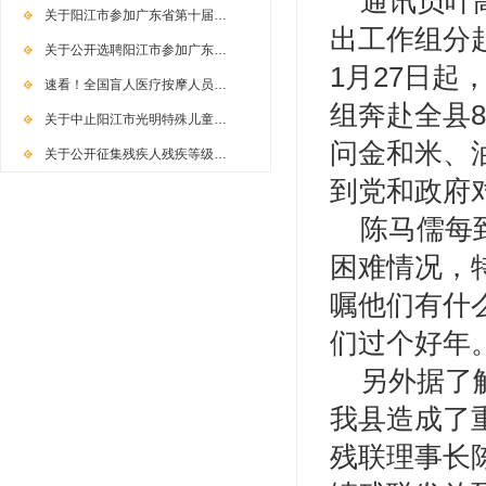
通讯员叶高
关于阳江市参加广东省第十届…
出工作组分
关于公开选聘阳江市参加广东…
1月27日
速看！全国盲人医疗按摩人员…
组奔赴全县8
关于中止阳江市光明特殊儿童…
问金和米、
关于公开征集残疾人残疾等级…
到党和政府
陈马儒每到
困难情况，
嘱他们有什
们过个好年
另外据了解
我县造成了
残联理事长